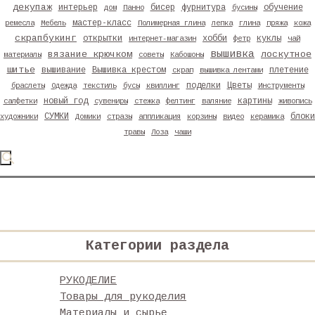
декупаж
интерьер
бисер
фурнитура
обучение
дом
Панно
бусины
мастер-класс
ремесла
Мебель
Полимерная глина
лепка
глина
пряжа
кожа
скрапбукинг
открытки
хобби
куклы
интернет-магазин
фетр
чай
вышивка
вязание крючком
лоскутное
материалы
советы
Кабошоны
шитье
вышивание
Вышивка крестом
плетение
скрап
вышивка лентами
поделки
Цветы
браслеты
Одежда
текстиль
бусы
квиллинг
Инструменты
новый год
картины
салфетки
сувениры
стежка
фелтинг
валяние
живопись
СУМКИ
блоки
художники
Домики
стразы
аппликация
корзины
видео
керамика
травы
Лоза
чаши
Категории раздела
РУКОДЕЛИЕ
Товары для рукоделия
Материалы и сырье