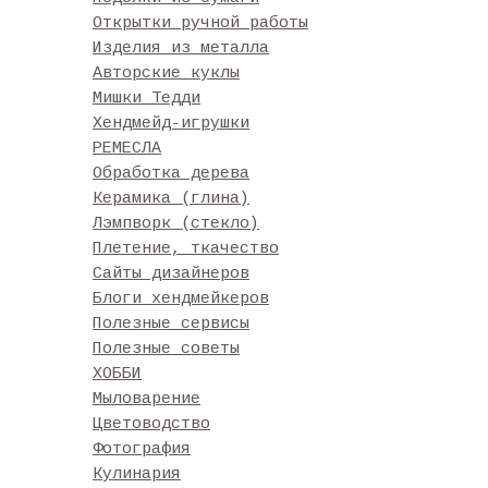
Открытки ручной работы
Изделия из металла
Авторские куклы
Мишки Тедди
Хендмейд-игрушки
РЕМЕСЛА
Обработка дерева
Керамика (глина)
Лэмпворк (стекло)
Плетение, ткачество
Сайты дизайнеров
Блоги хендмейкеров
Полезные сервисы
Полезные советы
ХОББИ
Мыловарение
Цветоводство
Фотография
Кулинария