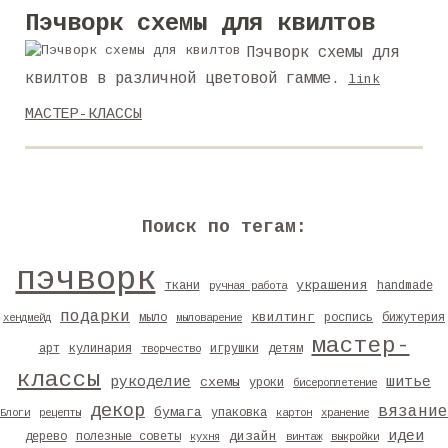
Пэчворк схемы для квилтов
Пэчворк схемы для
квилтов в различной цветовой гамме.
link
МАСТЕР-КЛАССЫ
Поиск по тегам:
пэчворк
украшения
ткани
handmade
ручная работа
подарки
квилтинг
мыло
роспись
бижутерия
хендмейд
мыловарение
мастер-
арт
кулинария
игрушки
детям
творчество
классы
рукоделие
шитье
схемы
уроки
бисероплетение
декор
вязание
бумага
упаковка
Блоги
рецепты
картон
хранение
идеи
дизайн
дерево
полезные советы
кухня
винтаж
выкройки