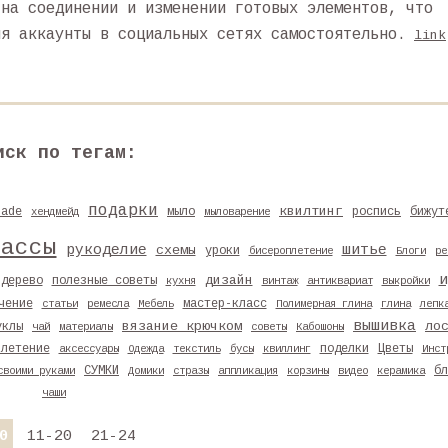
 на соединении и изменении готовых элементов, что
яя аккаунты в социальных сетях самостоятельно.
link
иск по тегам:
подарки
квилтинг
made
мыло
роспись
бижут
хендмейд
мыловарение
лассы
рукоделие
шитье
схемы
уроки
бисероплетение
Блоги
ре
и
дизайн
дерево
полезные советы
кухня
винтаж
антиквариат
выкройки
чение
мастер-класс
статьи
ремесла
Мебель
Полимерная глина
глина
лепк
вышивка
вязание крючком
ло
уклы
чай
материалы
советы
Кабошоны
плетение
поделки
Цветы
аксессуары
Одежда
текстиль
бусы
квиллинг
Инст
СУМКИ
бл
своими руками
Домики
стразы
аппликация
корзины
видео
керамика
чаши
0
11-20
21-24