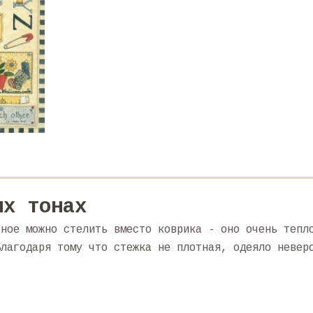
их тонах
тное можно стелить вместо коврика - оно очень тепл
Благодаря тому что стежка не плотная, одеяло невер