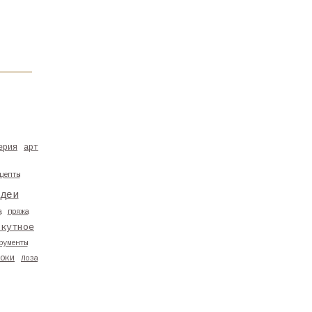
ерия
арт
цепты
деи
а
пряжа
скутное
рументы
оки
Лоза