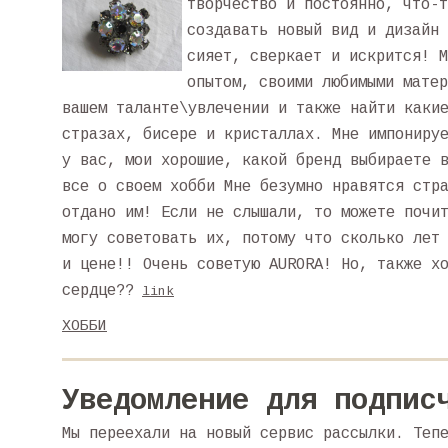
творчество и постоянно, что-т
создавать новый вид и дизайн 
сияет, сверкает и искрится! М
опытом, своими любимыми матер
вашем таланте\увлечении и также найти каки
стразах, бисере и кристаллах. Мне импониру
у вас, мои хорошие, какой бренд выбираете 
все о своем хобби Мне безумно нравятся стр
отдано им! Если не слышали, то можете почи
могу советовать их, потому что сколько лет
и цене!! Очень советую AURORA! Но, также х
сердце??
link
ХОББИ
Уведомление для подпис
Мы переехали на новый сервис рассылки. Теп