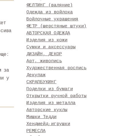
ФЕЛТИНГ (валяние)
Одежда из войлока
Войлочные украшения
жет
ФЕТР (шерстяные штуки)
ссива
АВТОРСКАЯ ОДЕЖДА
Изделия из кожи
Сумки и аксессуары
ДИЗАЙН, ДЕКОР
еще:
Арт, живопись
Художественная роспись
м за
Декупаж
ли у
СКРАПБУКИНГ
Поделки из бумаги
Открытки ручной работы
Изделия из металла
Авторские куклы
Мишки Тедди
Хендмейд-игрушки
РЕМЕСЛА