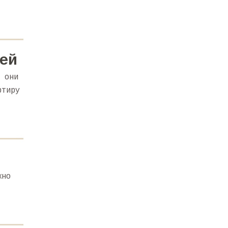
ей
 они
ртиру
жно