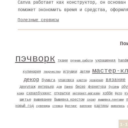
Canva работает как конструктор, он основан
поможет экономить время и средства, оформл
Полезные сервисы
По
пэчворк
украшения
ткани
hand
ручная работа
мастер-к
кулинария
игрушки
детям
творчество
декор
вязание
бумага
упаковка
картон
хранение
декупаж
интерьер
бисер
фурнитура
обу
дом
Панно
бусины
скрапбукинг
открытки
хобби
к
кожа
интернет-магазин
фетр
шитье
вышивание
Вышивка крестом
скрап
вышивка лентами
новый год
картины
сувениры
стежка
фелтинг
валяние
живопись
1-1