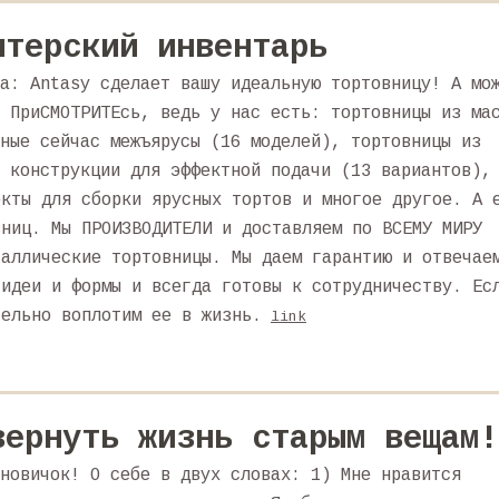
итерский инвентарь
а: Antasy сделает вашу идеальную тортовницу! А мо
 ПриСМОТРИТЕсь, ведь у нас есть: тортовницы из ма
ные сейчас межъярусы (16 моделей), тортовницы из
 конструкции для эффектной подачи (13 вариантов),
екты для сборки ярусных тортов и многое другое. А 
вниц. Мы ПРОИЗВОДИТЕЛИ и доставляем по ВСЕМУ МИРУ
таллические тортовницы. Мы даем гарантию и отвечае
 идеи и формы и всегда готовы к сотрудничеству. Ес
тельно воплотим ее в жизнь.
link
вернуть жизнь старым вещам!
новичок! О себе в двух словах: 1) Мне нравится