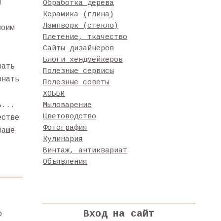
и
Обработка дерева
Керамика (глина)
Лэмпворк (стекло)
воим
Плетение, ткачество
Сайты дизайнеров
Блоги хендмейкеров
вать
Полезные сервисы
знать
Полезные советы
ХОББИ
ь...
Мыловарение
Цветоводство
естве
Фотография
ваше
Кулинария
Винтаж, антиквариат
Объявления
Вход на сайт
ю