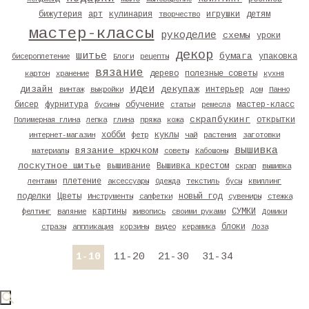
бижутерия
арт
кулинария
игрушки
детям
творчество
мастер-классы
рукоделие
схемы
уроки
декор
шитье
бумага
упаковка
бисероплетение
Блоги
рецепты
вязание
дерево
полезные советы
картон
хранение
кухня
идеи
дизайн
декупаж
интерьер
винтаж
выкройки
дом
Панно
бисер
фурнитура
обучение
мастер-класс
бусины
статьи
ремесла
скрапбукинг
открытки
Полимерная глина
лепка
глина
пряжа
кожа
хобби
куклы
интернет-магазин
фетр
чай
растения
заготовки
вышивка
вязание крючком
материалы
советы
Кабошоны
лоскутное шитье
вышивание
Вышивка крестом
скрап
вышивка
плетение
лентами
аксессуары
Одежда
текстиль
бусы
квиллинг
поделки
Цветы
новый год
Инструменты
салфетки
сувениры
стежка
картины
СУМКИ
фелтинг
валяние
живопись
своими руками
Домики
блоки
стразы
аппликация
корзины
видео
керамика
Лоза
1-10
11-20
21-30
31-34