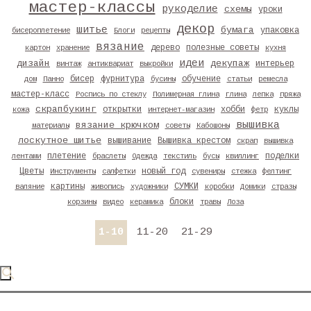
мастер-классы
рукоделие
схемы
уроки
декор
шитье
бумага
упаковка
бисероплетение
Блоги
рецепты
вязание
дерево
полезные советы
картон
хранение
кухня
идеи
дизайн
декупаж
интерьер
винтаж
антиквариат
выкройки
бисер
фурнитура
обучение
дом
Панно
бусины
статьи
ремесла
мастер-класс
Роспись по стеклу
Полимерная глина
глина
лепка
пряжа
скрапбукинг
открытки
хобби
куклы
кожа
интернет-магазин
фетр
вышивка
вязание крючком
материалы
советы
Кабошоны
лоскутное шитье
вышивание
Вышивка крестом
скрап
вышивка
плетение
поделки
лентами
браслеты
Одежда
текстиль
бусы
квиллинг
Цветы
новый год
Инструменты
салфетки
сувениры
стежка
фелтинг
картины
СУМКИ
валяние
живопись
художники
коробки
Домики
стразы
блоки
корзины
видео
керамика
травы
Лоза
1-10
11-20
21-29