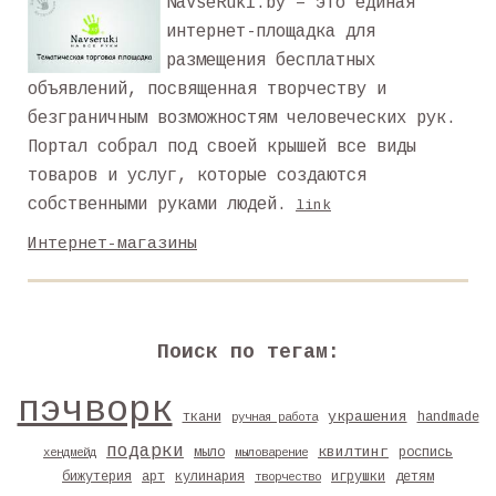
NaVseRuki.by – это единая
интернет-площадка для
размещения бесплатных
объявлений, посвященная творчеству и
безграничным возможностям человеческих рук.
Портал собрал под своей крышей все виды
товаров и услуг, которые создаются
собственными руками людей.
link
Интернет-магазины
Поиск по тегам:
пэчворк
украшения
ткани
handmade
ручная работа
подарки
квилтинг
мыло
роспись
хендмейд
мыловарение
бижутерия
арт
кулинария
игрушки
детям
творчество