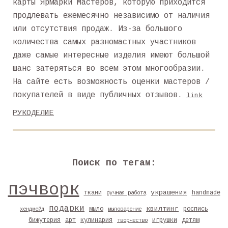
карты Ярмарки Мастеров, которую приходится
продлевать ежемесячно независимо от наличия
или отсутствия продаж. Из-за большого
количества самых разномастных участников
даже самые интересные изделия имеют большой
шанс затеряться во всем этом многообразии.
На сайте есть возможность оценки мастеров /
покупателей в виде публичных отзывов.
link
РУКОДЕЛИЕ
Поиск по тегам:
пэчворк
украшения
ткани
handmade
ручная работа
подарки
квилтинг
мыло
роспись
хендмейд
мыловарение
бижутерия
арт
кулинария
игрушки
детям
творчество