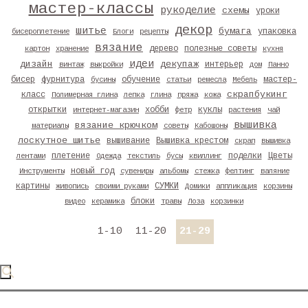
мастер-классы
рукоделие
схемы
уроки
декор
шитье
бумага
упаковка
бисероплетение
Блоги
рецепты
вязание
дерево
полезные советы
картон
хранение
кухня
идеи
дизайн
декупаж
интерьер
винтаж
выкройки
дом
Панно
бисер
фурнитура
обучение
мастер-
бусины
статьи
ремесла
Мебель
скрапбукинг
класс
Полимерная глина
лепка
глина
пряжа
кожа
открытки
хобби
куклы
интернет-магазин
фетр
растения
чай
вышивка
вязание крючком
материалы
советы
Кабошоны
лоскутное шитье
вышивание
Вышивка крестом
скрап
вышивка
плетение
поделки
Цветы
лентами
Одежда
текстиль
бусы
квиллинг
новый год
Инструменты
сувениры
альбомы
стежка
фелтинг
валяние
картины
СУМКИ
живопись
своими руками
Домики
аппликация
корзины
блоки
видео
керамика
травы
Лоза
корзинки
1-10
11-20
21-29