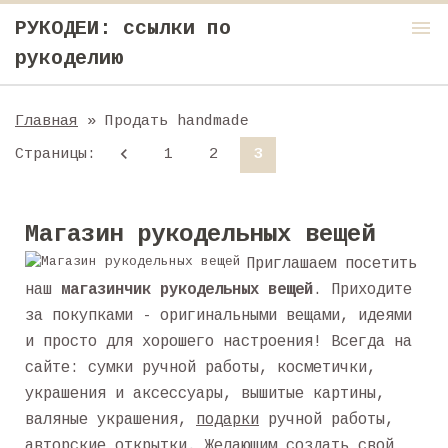
menu
РУКОДЕИ: ссылки по
рукоделию
Главная
» Продать handmade
Страницы
:
1
2
3
Магазин рукодельных вещей
Приглашаем посетить
наш
магазинчик рукодельных вещей
. Приходите
за покупками - оригинальными вещами, идеями
и просто для хорошего настроения! Всегда на
сайте: сумки ручной работы, косметички,
украшения и аксессуары, вышитые картины,
валяные украшения,
подарки
ручной работы,
авторские открытки. Желающим создать свой