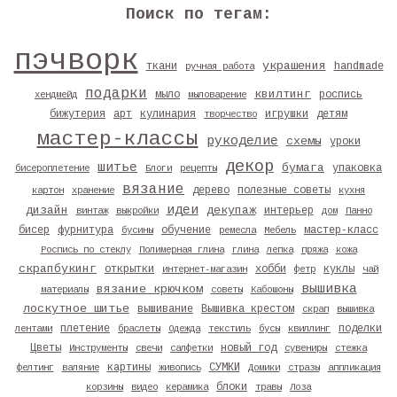
Поиск по тегам:
пэчворк
украшения
ткани
handmade
ручная работа
подарки
квилтинг
мыло
роспись
хендмейд
мыловарение
бижутерия
арт
кулинария
игрушки
детям
творчество
мастер-классы
рукоделие
схемы
уроки
декор
шитье
бумага
упаковка
бисероплетение
Блоги
рецепты
вязание
дерево
полезные советы
картон
хранение
кухня
идеи
дизайн
декупаж
интерьер
винтаж
выкройки
дом
Панно
бисер
фурнитура
обучение
мастер-класс
бусины
ремесла
Мебель
Роспись по стеклу
Полимерная глина
глина
лепка
пряжа
кожа
скрапбукинг
открытки
хобби
куклы
интернет-магазин
фетр
чай
вышивка
вязание крючком
материалы
советы
Кабошоны
лоскутное шитье
вышивание
Вышивка крестом
скрап
вышивка
плетение
поделки
лентами
браслеты
Одежда
текстиль
бусы
квиллинг
Цветы
новый год
Инструменты
свечи
салфетки
сувениры
стежка
картины
СУМКИ
фелтинг
валяние
живопись
Домики
стразы
аппликация
блоки
корзины
видео
керамика
травы
Лоза