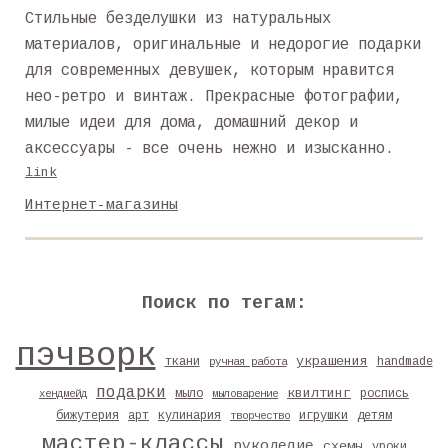
Стильные безделушки из натуральных
материалов, оригинальные и недорогие подарки
для современных девушек, которым нравится
нео-ретро и винтаж. Прекрасные фотографии,
милые идеи для дома, домашний декор и
аксессуары - все очень нежно и изысканно.
link
Интернет-магазины
Поиск по тегам:
пэчворк
украшения
ткани
handmade
ручная работа
подарки
квилтинг
мыло
роспись
хендмейд
мыловарение
бижутерия
арт
кулинария
игрушки
детям
творчество
мастер-классы
рукоделие
схемы
уроки