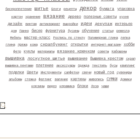
декор
шитье
бумага
упаковка
бисероплетение
Блоги
рецепты
вязание
дерево
полезные советы
картон
хранение
кухня
идеи
дизайн
декупаж
интерьер
винтаж
антиквариат
выкройки
бисер
фурнитура
обучение
дом
Панно
бусины
статьи
ремесла
мастер-класс
Мебель
Роспись по стеклу
Полимерная глина
лепка
скрапбукинг
открытки
хобби
глина
пряжа
кожа
интернет-магазин
вязание крючком
куклы
фетр
материалы
советы
Кабошоны
вышивка
лоскутное шитье
вышивание
Вышивка крестом
скрап
плетение
вышивка лентами
аксессуары
Одежда
текстиль
бусы
квиллинг
поделки
Цветы
новый год
Инструменты
салфетки
свечи
сувениры
картины
СУМКИ
альбомы
стежка
фелтинг
валяние
живопись
Домики
блоки
корзины
видео
керамика
Лоза
чаши