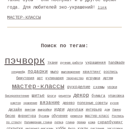
такие бусы - они послужат и в другое время
года. Для любителей эко-украшений!
link
МАСТЕР-КЛАССЫ
Поиск по тегам:
пэчворк
украшения
ткани
handmade
ручная работа
подарки
квилтинг
мыло
роспись
хендмейд
мыловарение
бижутерия
арт
кулинария
игрушки
детям
творчество
мастер-классы
рукоделие
схемы
уроки
декор
шитье
бумага
упаковка
бисероплетение
Блоги
рецепты
вязание
дерево
полезные советы
картон
хранение
кухня
идеи
дизайн
декупаж
интерьер
винтаж
выкройки
дом
Панно
бисер
фурнитура
обучение
мастер-класс
бусины
ремесла
Роспись
скрапбукинг
по стеклу
Полимерная глина
лепка
глина
пряжа
кожа
открытки
хобби
куклы
интернет-магазин
фетр
растения
заготовки