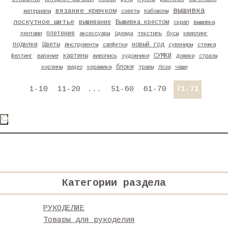
вышивка
вязание крючком
материалы
советы
Кабошоны
лоскутное шитье
вышивание
Вышивка крестом
скрап
вышивка
плетение
лентами
аксессуары
Одежда
текстиль
бусы
квиллинг
поделки
Цветы
новый год
Инструменты
салфетки
сувениры
стежка
картины
СУМКИ
фелтинг
валяние
живопись
художники
Домики
стразы
блоки
корзины
видео
керамика
травы
Лоза
чаши
1-10
11-20
...
51-60
61-70
71-71
Категории раздела
РУКОДЕЛИЕ
Товары для рукоделия