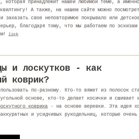
, которая принадлежит нашей любимой теме, а именн
квилтингу! А также, на нашем сайте можно посмотре
ли заказать свое неповторимое покрывало или детско
терьер, благодаря тому, что мы работаем по эскизам
ом!
link
ды и лоскутков - как
ый коврик?
спользовать по-разному. Кто-то вяжет из полосок ст
оугольной основе, кто-то делает косички и сшивает 
лоскутного коврика
- на основе веревки. Эта идея х
 аккуратных и усидчивых рукодельниц, которые очень