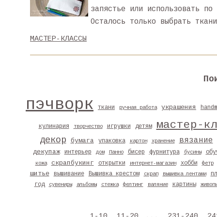
запястье или использовать по 
Осталось только выбрать ткани
МАСТЕР-КЛАССЫ
По
пэчворк
украшения
ткани
hand
ручная работа
мастер-к
кулинария
игрушки
детям
творчество
декор
вязание
бумага
упаковка
картон
хранение
декупаж
интерьер
бисер
фурнитура
обу
дом
Панно
бусины
скрапбукинг
открытки
хобби
кожа
интернет-магазин
фетр
шитье
вышивание
Вышивка крестом
п
скрап
вышивка лентами
год
картины
сувениры
альбомы
стежка
фелтинг
валяние
живоп
1-10
11-20
...
231-240
24