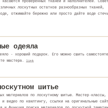
е касаются проверенных тканей и наполнителей. Сове
азличных лоскутных остатков разнообразных тканей,
воде, отжимайте бережно или просто дайте воде стеч
ные одеяла
еяло - хороший подарок. Его можно сшить самостоят
йте мастера.
link
лоскутном шитье
ых материалов по лоскутному шитью. Мастер-классы,
 и видео по квилтингу, ссылки на оригинальные сай
я и функция поиска материалов по лоскутной темати