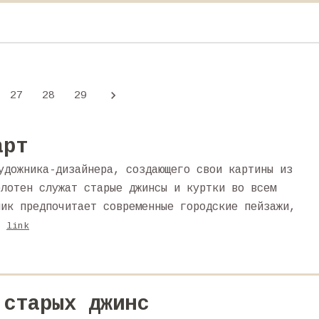
27
28
29
арт
удожника-дизайнера, создающего свои картины из
олотен служат старые джинсы и куртки во всем
ник предпочитает современные городские пейзажи,
.
link
 старых джинс