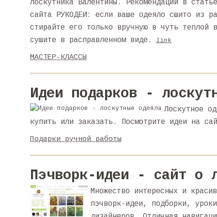
лоскутника Валентины. Рекомендации в стать
сайта РУКОДЕИ: если ваше одеяло сшито из р
стирайте его только вручную в чуть теплой 
сушите в расправленном виде.
link
МАСТЕР-КЛАССЫ
Идеи подарков - лоскут
Лоскутное од
купить или заказать. Посмотрите идеи на са
Подарки ручной работы
Пэчворк-идеи - сайт о 
Множество интересных и красив
пэчворк-идеи, подборки, уроки
дизайнеров. Отличная навигаци