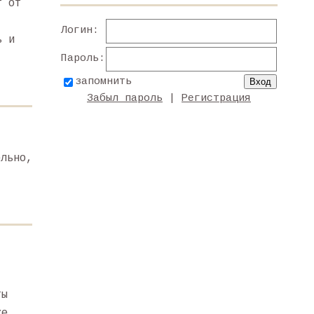
т от
Логин:
ь и
Пароль:
запомнить
Забыл пароль
|
Регистрация
ельно,
ты
ке.