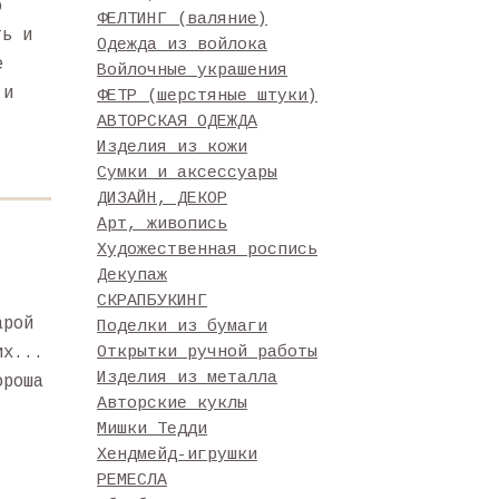
о
ФЕЛТИНГ (валяние)
ть и
Одежда из войлока
е
Войлочные украшения
 и
ФЕТР (шерстяные штуки)
АВТОРСКАЯ ОДЕЖДА
Изделия из кожи
Сумки и аксессуары
ДИЗАЙН, ДЕКОР
Арт, живопись
Художественная роспись
Декупаж
СКРАПБУКИНГ
арой
Поделки из бумаги
их...
Открытки ручной работы
Изделия из металла
ороша
Авторские куклы
Мишки Тедди
Хендмейд-игрушки
РЕМЕСЛА