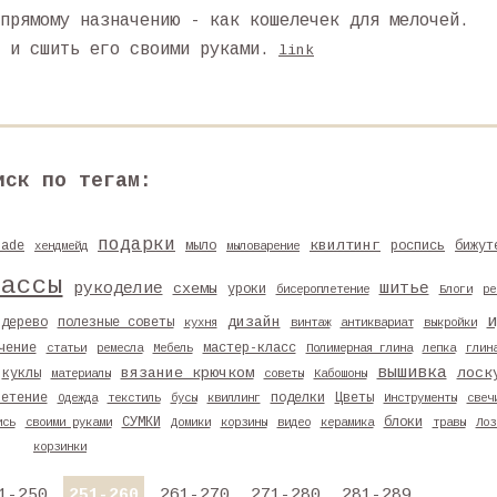
прямому назначению - как кошелечек для мелочей.
 и сшить его своими руками.
link
иск по тегам:
подарки
квилтинг
made
мыло
роспись
бижут
хендмейд
мыловарение
лассы
рукоделие
шитье
схемы
уроки
бисероплетение
Блоги
ре
и
дизайн
дерево
полезные советы
кухня
винтаж
антиквариат
выкройки
чение
мастер-класс
статьи
ремесла
Мебель
Полимерная глина
лепка
глин
вышивка
вязание крючком
лоск
куклы
материалы
советы
Кабошоны
летение
поделки
Цветы
Одежда
текстиль
бусы
квиллинг
Инструменты
свеч
СУМКИ
блоки
ись
своими руками
Домики
корзины
видео
керамика
травы
Лоз
корзинки
1-250
251-260
261-270
271-280
281-289