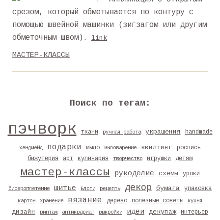
срезом, который обметывается по контуру с
помощью швейной машинки (зигзагом или другим
обметочным швом).
link
МАСТЕР-КЛАССЫ
Поиск по тегам:
пэчворк
украшения
ткани
handmade
ручная работа
подарки
квилтинг
мыло
роспись
хендмейд
мыловарение
бижутерия
арт
кулинария
игрушки
детям
творчество
мастер-классы
рукоделие
схемы
уроки
декор
шитье
бумага
упаковка
бисероплетение
Блоги
рецепты
вязание
дерево
полезные советы
картон
хранение
кухня
идеи
дизайн
декупаж
интерьер
винтаж
антиквариат
выкройки