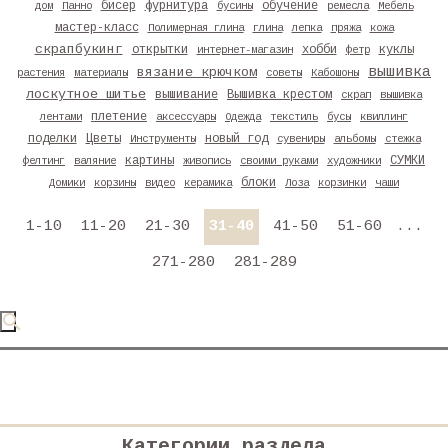
бисер
фурнитура
обучение
дом
Панно
бусины
ремесла
Мебель
мастер-класс
Полимерная глина
глина
лепка
пряжа
кожа
скрапбукинг
открытки
хобби
куклы
интернет-магазин
фетр
вышивка
вязание крючком
растения
материалы
советы
Кабошоны
лоскутное шитье
вышивание
Вышивка крестом
скрап
вышивка
плетение
лентами
аксессуары
Одежда
текстиль
бусы
квиллинг
поделки
Цветы
новый год
Инструменты
сувениры
альбомы
стежка
картины
СУМКИ
фелтинг
валяние
живопись
своими руками
художники
блоки
Домики
корзины
видео
керамика
Лоза
корзинки
чаши
1-10
11-20
21-30
31-40
41-50
51-60
...
271-280
281-289
Категории раздела