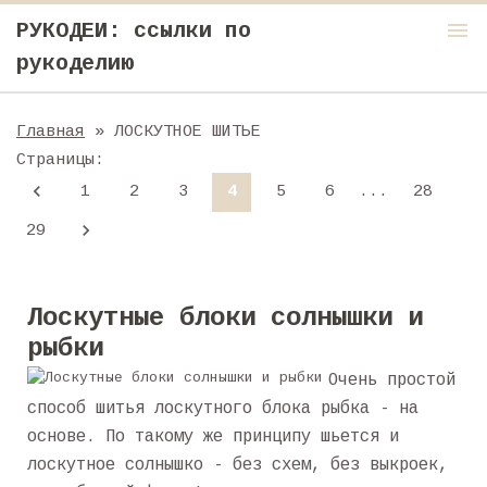
menu
РУКОДЕИ: ссылки по
рукоделию
Главная
» ЛОСКУТНОЕ ШИТЬЕ
Страницы
:
1
2
3
4
5
6
...
28
29
Лоскутные блоки солнышки и
рыбки
Очень простой
способ шитья лоскутного блока рыбка - на
основе. По такому же принципу шьется и
лоскутное солнышко - без схем, без выкроек,