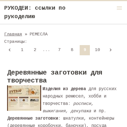
menu
РУКОДЕИ: ссылки по
рукоделию
Главная
» РЕМЕСЛА
Страницы
:
1
2
...
7
8
9
10
Деревянные заготовки для
творчества
Изделия из дерева
для русских
народных ремесел, хобби и
творчества:
росписи,
выжигания, декупажа
и пр.
Деревянные заготовки
: шкатулки, контейнеры
(деревянные коробочки, баночки), посуда