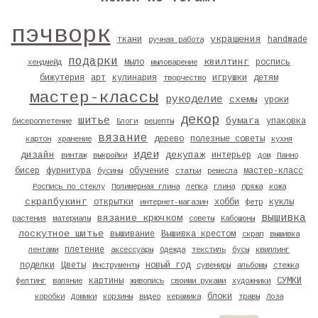
пэчворк
украшения
ткани
handmade
ручная работа
подарки
квилтинг
мыло
роспись
хендмейд
мыловарение
бижутерия
арт
кулинария
игрушки
детям
творчество
мастер-классы
рукоделие
схемы
уроки
декор
шитье
бумага
упаковка
бисероплетение
Блоги
рецепты
вязание
дерево
полезные советы
картон
хранение
кухня
идеи
дизайн
декупаж
интерьер
винтаж
выкройки
дом
Панно
бисер
фурнитура
обучение
мастер-класс
бусины
статьи
ремесла
Роспись по стеклу
Полимерная глина
лепка
глина
пряжа
кожа
скрапбукинг
открытки
хобби
куклы
интернет-магазин
фетр
вышивка
вязание крючком
растения
материалы
советы
Кабошоны
лоскутное шитье
вышивание
Вышивка крестом
скрап
вышивка
плетение
лентами
аксессуары
Одежда
текстиль
бусы
квиллинг
поделки
Цветы
новый год
Инструменты
сувениры
альбомы
стежка
картины
СУМКИ
фелтинг
валяние
живопись
своими руками
художники
блоки
коробки
Домики
корзины
видео
керамика
травы
Лоза