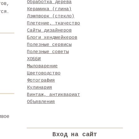
Обработка дерева
тов,
Керамика (глина)
тся.
Лэмпворк (стекло)
Плетение, ткачество
Сайты дизайнеров
Блоги хендмейкеров
Полезные сервисы
Полезные советы
ХОББИ
Мыловарение
Цветоводство
Фотография
Кулинария
Винтаж, антиквариат
Объявления
ивое
Вход на сайт