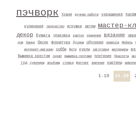
пэчворк
украшения
ткани
hand
ручная работа
мастер-к
кулинария
игрушки
детям
творчество
декор
вязание
бумага
упаковка
дер
картон
хранение
бисер
фурнитура
обучение
дом
Панно
бусины
ремесла
Мебель
вя
хобби
куклы
интернет-магазин
фетр
заготовки
материалы
Вышивка крестом
плетение
скрап
вышивка лентами
браслеты
ак
год
картины
сувениры
альбомы
стежка
фелтинг
валяние
живопи
1-10
11-20