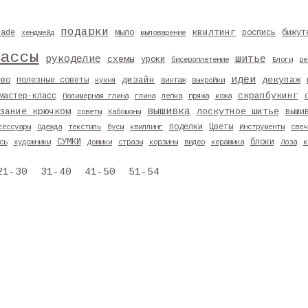
подарки
квилтинг
made
мыло
роспись
бижут
хендмейд
мыловарение
лассы
рукоделие
шитье
схемы
уроки
бисероплетение
Блоги
ре
идеи
дизайн
декупаж
ево
полезные советы
кухня
винтаж
выкройки
скрапбукинг
мастер-класс
Полимерная глина
глина
лепка
пряжа
кожа
вышивка
зание крючком
лоскутное шитье
выши
советы
Кабошоны
поделки
Цветы
сессуары
Одежда
текстиль
бусы
квиллинг
Инструменты
свеч
СУМКИ
блоки
сь
художники
Домики
стразы
корзины
видео
керамика
Лоза
к
21-30
31-40
41-50
51-54