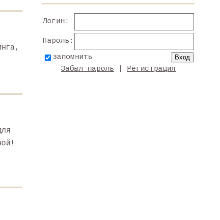
Логин:
Пароль:
инга,
запомнить
Забыл пароль
|
Регистрация
для
ной!