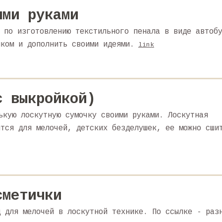
ими руками
 по изготовлению текстильного пенала в виде автоб
нком и дополнить своими идеями.
link
с выкройкой)
ькую лоскутную сумочку своими руками. Лоскутная
ится для мелочей, детских безделушек, ее можно сши
сметички
ц для мелочей в лоскутной технике. По ссылке - раз