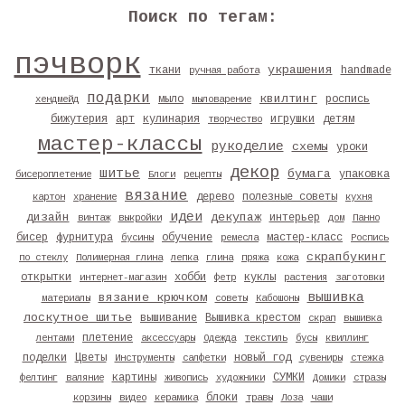
Поиск по тегам:
пэчворк
украшения
ткани
handmade
ручная работа
подарки
квилтинг
мыло
роспись
хендмейд
мыловарение
бижутерия
арт
кулинария
игрушки
детям
творчество
мастер-классы
рукоделие
схемы
уроки
декор
шитье
бумага
упаковка
бисероплетение
Блоги
рецепты
вязание
дерево
полезные советы
картон
хранение
кухня
идеи
дизайн
декупаж
интерьер
винтаж
выкройки
дом
Панно
бисер
фурнитура
обучение
мастер-класс
бусины
ремесла
Роспись
скрапбукинг
по стеклу
Полимерная глина
лепка
глина
пряжа
кожа
открытки
хобби
куклы
интернет-магазин
фетр
растения
заготовки
вышивка
вязание крючком
материалы
советы
Кабошоны
лоскутное шитье
вышивание
Вышивка крестом
скрап
вышивка
плетение
лентами
аксессуары
Одежда
текстиль
бусы
квиллинг
поделки
Цветы
новый год
Инструменты
салфетки
сувениры
стежка
картины
СУМКИ
фелтинг
валяние
живопись
художники
Домики
стразы
блоки
корзины
видео
керамика
травы
Лоза
чаши