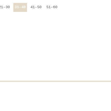
21-30
31-40
41-50
51-60
сылок по рукоделию и ручной работе, полезные
 идеи для увлеченных хэндмэйдом. Также вы можете