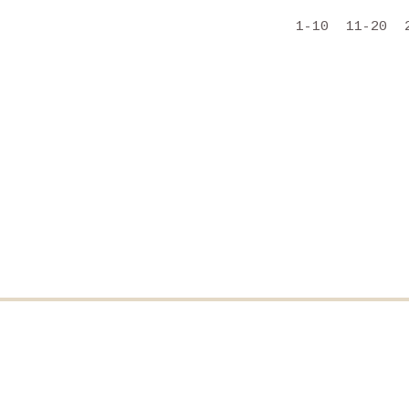
1-10
11-20
О сайте
Здесь вы найдете множество интересных с
сайты, магазины, мастер-классы, советы,