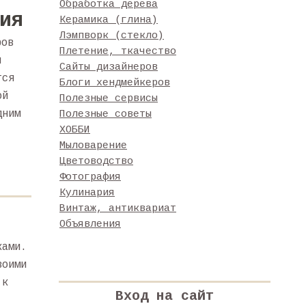
Обработка дерева
ия
Керамика (глина)
Лэмпворк (стекло)
ров
Плетение, ткачество
я
Сайты дизайнеров
тся
Блоги хендмейкеров
ой
Полезные сервисы
дним
Полезные советы
ХОББИ
Мыловарение
Цветоводство
Фотография
Кулинария
Винтаж, антиквариат
Объявления
ками.
воими
 к
Вход на сайт