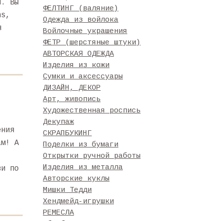
и. Вы
ФЕЛТИНГ (валяние)
ns,
Одежда из войлока
я
Войлочные украшения
ФЕТР (шерстяные штуки)
АВТОРСКАЯ ОДЕЖДА
Изделия из кожи
Сумки и аксессуары
ДИЗАЙН, ДЕКОР
Арт, живопись
Художественная роспись
Декупаж
ения
СКРАПБУКИНГ
ам! А
Поделки из бумаги
Открытки ручной работы
Изделия из металла
ви по
Авторские куклы
Мишки Тедди
Хендмейд-игрушки
РЕМЕСЛА