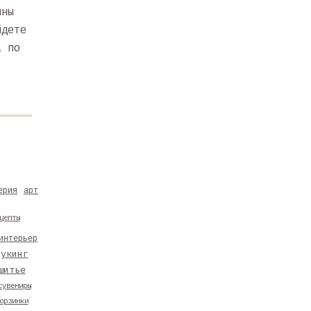
ины
йдете
а по
ерия
арт
цепты
интерьер
букинг
шитье
сувениры
орзинки