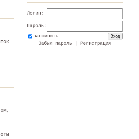
Логин:
Пароль:
запомнить
иток
Забыл пароль
|
Регистрация
том,
боты