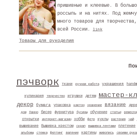
пришивные и клеевые. В большо
россыпь и на нитях. Под жемчу
много товаров для творчества,
всей России.
link
Товары для рукоделия
По
пэчворк
украшения
ткани
hand
ручная работа
мастер-к
кулинария
игрушки
детям
творчество
декор
вязание
бумага
упаковка
дер
картон
хранение
бисер
фурнитура
обучение
дом
Панно
бусины
статьи
ремесла
открытки
хобби
куклы
интернет-магазин
фетр
растения
чай
вышивание
Вышивка крестом
плетение
скрап
вышивка лентами
картины
альбомы
стежка
фелтинг
валяние
живопись
своими рука