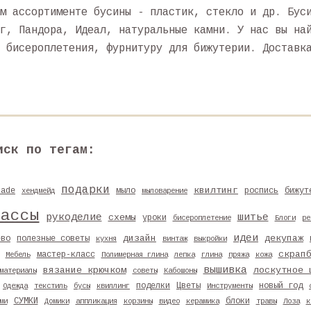
м ассортименте бусины - пластик, стекло и др. Бус
г, Пандора, Идеал, натуральные камни. У нас вы на
 бисероплетения, фурнитуру для бижутерии. Доставк
иск по тегам:
подарки
квилтинг
made
мыло
роспись
бижут
хендмейд
мыловарение
лассы
рукоделие
шитье
схемы
уроки
бисероплетение
Блоги
ре
идеи
дизайн
декупаж
ево
полезные советы
кухня
винтаж
выкройки
скрап
мастер-класс
Мебель
Полимерная глина
лепка
глина
пряжа
кожа
вышивка
вязание крючком
лоскутное 
материалы
советы
Кабошоны
поделки
Цветы
новый год
Одежда
текстиль
бусы
квиллинг
Инструменты
СУМКИ
блоки
ми
Домики
аппликация
корзины
видео
керамика
травы
Лоза
к