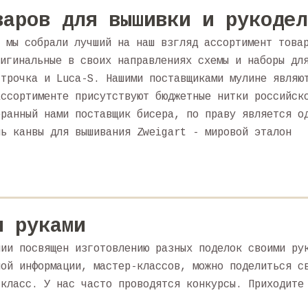
варов для вышивки и рукодел
 мы собрали лучший на наш взгляд ассортимент това
игинальные в своих направлениях схемы и наборы дл
строчка и Luca-S. Нашими поставщиками мулине являю
ассортименте присутствуют бюджетные нитки российск
бранный нами поставщик бисера, по праву является о
ль канвы для вышивания Zweigart - мировой эталон
и руками
лии посвящен изготовлению разных поделок своими ру
ной информации, мастер-классов, можно поделиться с
-класс. У нас часто проводятся конкурсы. Приходите