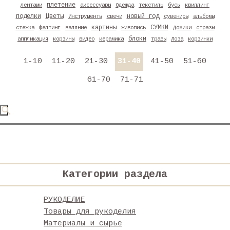
плетение
лентами
аксессуары
Одежда
текстиль
бусы
квиллинг
поделки
Цветы
новый год
Инструменты
свечи
сувениры
альбомы
картины
СУМКИ
стежка
фелтинг
валяние
живопись
Домики
стразы
блоки
аппликация
корзины
видео
керамика
травы
Лоза
корзинки
1-10
11-20
21-30
31-40
41-50
51-60
61-70
71-71
Категории раздела
РУКОДЕЛИЕ
Товары для рукоделия
Материалы и сырье