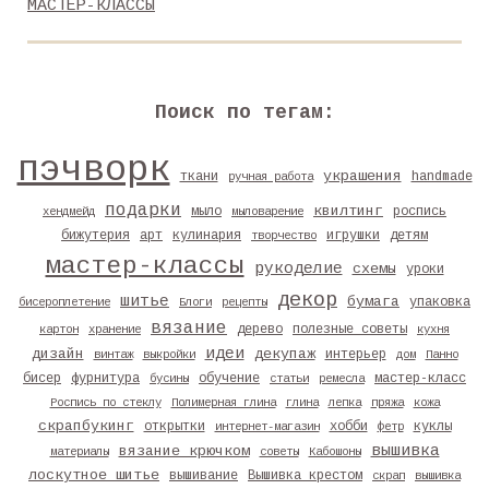
МАСТЕР-КЛАССЫ
Поиск по тегам:
пэчворк
украшения
ткани
handmade
ручная работа
подарки
квилтинг
мыло
роспись
хендмейд
мыловарение
бижутерия
арт
кулинария
игрушки
детям
творчество
мастер-классы
рукоделие
схемы
уроки
декор
шитье
бумага
упаковка
бисероплетение
Блоги
рецепты
вязание
дерево
полезные советы
картон
хранение
кухня
идеи
дизайн
декупаж
интерьер
винтаж
выкройки
дом
Панно
бисер
фурнитура
обучение
мастер-класс
бусины
статьи
ремесла
Роспись по стеклу
Полимерная глина
глина
лепка
пряжа
кожа
скрапбукинг
открытки
хобби
куклы
интернет-магазин
фетр
вышивка
вязание крючком
материалы
советы
Кабошоны
лоскутное шитье
вышивание
Вышивка крестом
скрап
вышивка