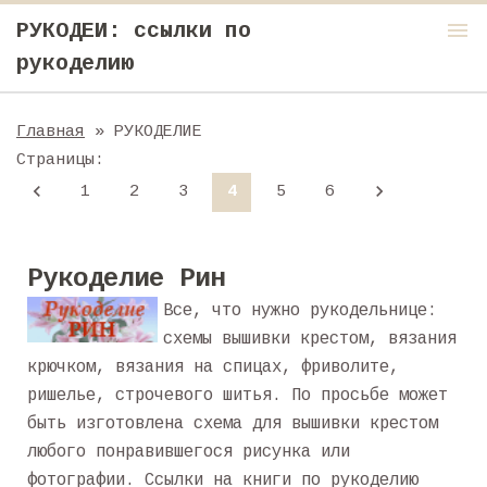
menu
РУКОДЕИ: ссылки по
рукоделию
Главная
» РУКОДЕЛИЕ
Страницы
:
1
2
3
4
5
6
Рукоделие Рин
Все, что нужно рукодельнице:
схемы вышивки крестом, вязания
крючком, вязания на спицах, фриволите,
ришелье, строчевого шитья. По просьбе может
быть изготовлена схема для вышивки крестом
любого понравившегося рисунка или
фотографии. Ссылки на книги по рукоделию