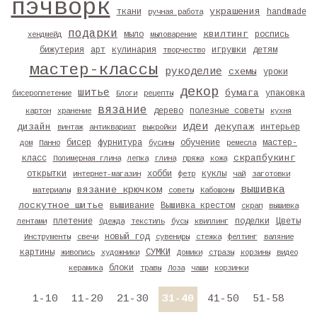
пэчворк
украшения
ткани
handmade
ручная работа
подарки
квилтинг
мыло
роспись
хендмейд
мыловарение
бижутерия
арт
кулинария
игрушки
детям
творчество
мастер-классы
рукоделие
схемы
уроки
декор
шитье
бумага
упаковка
бисероплетение
Блоги
рецепты
вязание
дерево
полезные советы
картон
хранение
кухня
идеи
дизайн
декупаж
интерьер
винтаж
антиквариат
выкройки
бисер
фурнитура
обучение
мастер-
дом
Панно
бусины
ремесла
скрапбукинг
класс
Полимерная глина
лепка
глина
пряжа
кожа
открытки
хобби
куклы
интернет-магазин
фетр
чай
заготовки
вышивка
вязание крючком
материалы
советы
Кабошоны
лоскутное шитье
вышивание
Вышивка крестом
скрап
вышивка
плетение
поделки
Цветы
лентами
Одежда
текстиль
бусы
квиллинг
новый год
Инструменты
свечи
сувениры
стежка
фелтинг
валяние
картины
СУМКИ
живопись
художники
Домики
стразы
корзины
видео
блоки
керамика
травы
Лоза
чаши
корзинки
1-10
11-20
21-30
31-40
41-50
51-58